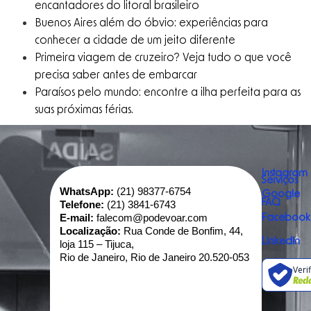
encantadores do litoral brasileiro
Buenos Aires além do óbvio: experiências para
conhecer a cidade de um jeito diferente
Primeira viagem de cruzeiro? Veja tudo o que você
precisa saber antes de embarcar
Paraísos pelo mundo: encontre a ilha perfeita para as
suas próximas férias.
Instagram
Serviços
WhatsApp:
(21) 98377-6754
Google
FAQ
Telefone:
(21) 3841-6743
E-mail:
falecom@podevoar.com
Facebook
Localização:
Rua Conde de Bonfim, 44,
Linkedin
loja 115 – Tijuca,
Rio de Janeiro, Rio de Janeiro 20.520-053
Veri