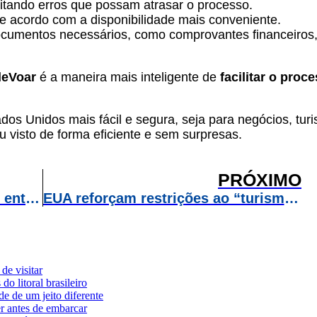
vitando erros que possam atrasar o processo.
 acordo com a disponibilidade mais conveniente.
cumentos necessários, como comprovantes financeiros, v
eVoar
é a maneira mais inteligente de
facilitar o proc
os Unidos mais fácil e segura, seja para negócios, turi
 visto de forma eficiente e sem surpresas.
PRÓXIMO
Air Transat anuncia voos diretos entre Brasil e Canadá a partir de 2026
EUA reforçam restrições ao “turismo de nascimento” e negam vistos a grávidas com essa intenção
de visitar
o litoral brasileiro
e de um jeito diferente
er antes de embarcar