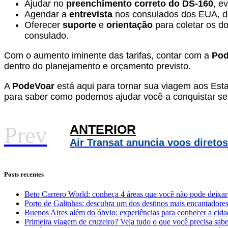
Ajudar no
preenchimento correto do DS-160
, e
Agendar a
entrevista
nos consulados dos EUA, de
Oferecer
suporte
e
orientação
para coletar os do
consulado.
Com o aumento iminente das tarifas, contar com a
Pod
dentro do planejamento e orçamento previsto.
A
PodeVoar
está aqui para tornar sua viagem aos Estad
para saber como podemos ajudar você a conquistar seu
ANTERIOR
Prev
Posts recentes
Beto Carrero World: conheça 4 áreas que você não pode deixar 
Porto de Galinhas: descubra um dos destinos mais encantadores d
Buenos Aires além do óbvio: experiências para conhecer a cidad
Primeira viagem de cruzeiro? Veja tudo o que você precisa sab