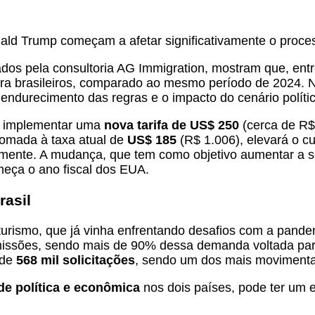
nald Trump começam a afetar significativamente o proce
dos pela consultoria AG Immigration, mostram que, ent
ara brasileiros, comparado ao mesmo período de 2024. 
 endurecimento das regras e o impacto do cenário polític
 a implementar uma
nova tarifa de US$ 250
(cerca de R$ 
somada à taxa atual de
US$ 185
(R$ 1.006), elevará o cu
mente. A mudança, que tem como objetivo aumentar a se
eça o ano fiscal dos EUA.
rasil
urismo, que já vinha enfrentando desafios com a pandem
issões, sendo mais de 90% dessa demanda voltada para
 de
568 mil solicitações
, sendo um dos mais moviment
ade política e econômica
nos dois países, pode ter um e