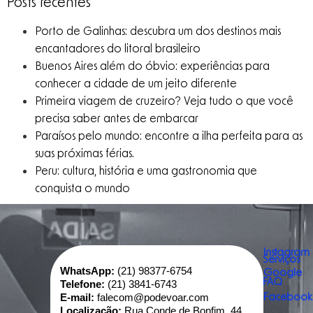
Posts recentes
Porto de Galinhas: descubra um dos destinos mais
encantadores do litoral brasileiro
Buenos Aires além do óbvio: experiências para
conhecer a cidade de um jeito diferente
Primeira viagem de cruzeiro? Veja tudo o que você
precisa saber antes de embarcar
Paraísos pelo mundo: encontre a ilha perfeita para as
suas próximas férias.
Peru: cultura, história e uma gastronomia que
conquista o mundo
Instagram
Serviços
WhatsApp:
(21) 98377-6754
Google
FAQ
Telefone:
(21) 3841-6743
E-mail:
falecom@podevoar.com
Facebook
Localização:
Rua Conde de Bonfim, 44,