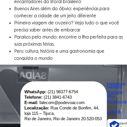
encantadores do litoral brasileiro
Buenos Aires além do óbvio: experiências para
conhecer a cidade de um jeito diferente
Primeira viagem de cruzeiro? Veja tudo o que você
precisa saber antes de embarcar
Paraísos pelo mundo: encontre a ilha perfeita para as
suas próximas férias.
Peru: cultura, história e uma gastronomia que
conquista o mundo
Instagram
Serviços
WhatsApp:
(21) 98377-6754
Google
FAQ
Telefone:
(21) 3841-6743
E-mail:
falecom@podevoar.com
Facebook
Localização:
Rua Conde de Bonfim, 44,
Linkedin
loja 115 – Tijuca,
Rio de Janeiro, Rio de Janeiro 20.520-053
Veri