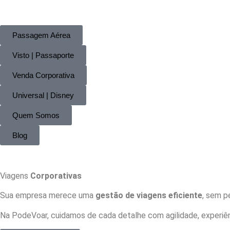
Passagem Aérea
Visto | Passaporte
Venda Corporativa
Universal | Disney
Quem Somos
Blog
Viagens
Corporativas
Sua empresa merece uma
gestão de viagens eficiente
, sem p
Na PodeVoar, cuidamos de cada detalhe com agilidade, experiênc