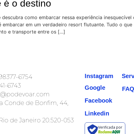
 é o destino
e descubra como embarcar nessa experiência inesquecível
é embarcar em um verdadeiro resort flutuante. Tudo o que 
to e transporte entre os […]
Instagram
Ser
 98377-6754
841-6743
Google
FA
m@podevoar.com
Facebook
a Conde de Bonfim, 44,
Linkedin
 Rio de Janeiro 20.520-053
Verificada por