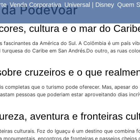
rte
Venda Corporativa
Universal | Disney
Quem 
s da PodeVoar
ores, cultura e o mar do Carib
 fascinantes da América do Sul. A Colômbia é um país vibr
 turquesa do Caribe em San Andrés.Do outro, as ruas colon
obre cruzeiros e o que realme
is completas que o turismo pode oferecer. Mas, apesar do 
astam pessoas que poderiam estar aproveitando dias incrív
reza, aventura e fronteiras cul
teiras culturais. Foz do Iguaçu é um destino que combina fo
 monumentais, encontros de fronteiras e passeios cheios d